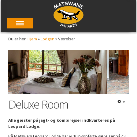
Du er her:
Hjem
»
Lodgen
»
Værelser
Deluxe Room
Alle gæster på jagt- og kombirejser indkvarteres på
Leopard Lodge.
På Matswani Leopard Lodge har vi 10 nyopførte værelser på 43