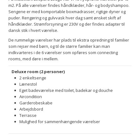
m2. På alle værelser findes håndklæder, hår- og bodyshampoo.
Sengene er med komportable boxmadrasser, rigtige dyner og
puder. Rengøring og gulvvask hver dag samt ønsket skift af
håndklæder. Strømforsyning er 230V og der findes adapter til
dansk stik i hvert værelse.
De rummelige værelser har plads til ekstra opredning til familier
som rejser med børn, og til de større familier kan man
indkvarteres i de 6 værelser som opføres som connecting
rooms, med døre i mellem.
Deluxe room (2 personer)
2 enkeltsenge
Lænestol
Eget badeværelse med toilet, badekar og douche
Aircondition
Garderobeskabe
Arbejdsbord
Terrasse
Mulighed for sammenhængende værelser