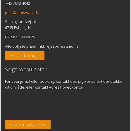
+45 7613 4042
post@matswani.dk
Sallingsundvej 10
6715 Esbjerg N
CVR-nr. 10099625
Alle oplyste priser inkl. rejsebureaumoms
Kontaktformular
Salgskonsulenter
For spørgsmål eller booking, kontakt den jagtkonsulent der dækker
dit område, eller kontakt vores hovedkontor.
Find kontaktperson