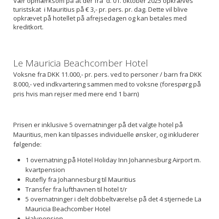
Vær opmærksom på at der fra d. 01. oktober 2025 opkræves
turistskat i Mauritius på € 3,- pr. pers. pr. dag. Dette vil blive
opkrævet på hotellet på afrejsedagen og kan betales med
kreditkort.
Le Mauricia Beachcomber Hotel
Voksne fra DKK 11.000,- pr. pers. ved to personer / barn fra DKK
8.000,- ved indkvartering sammen med to voksne (forespørg på
pris hvis man rejser med mere end 1 barn)
Prisen er inklusive 5 overnatninger på det valgte hotel på
Mauritius, men kan tilpasses individuelle ønsker, og inkluderer
følgende:
1 overnatning på Hotel Holiday Inn Johannesburg Airport m.
kvartpension
Rutefly fra Johannesburg til Mauritius
Transfer fra lufthavnen til hotel t/r
5 overnatninger i delt dobbeltværelse på det 4 stjernede La
Mauricia Beachcomber Hotel
Halvpension