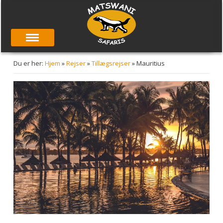
Du er her:
Hjem
»
Rejser
»
Tillægsrejser
»
Mauritius