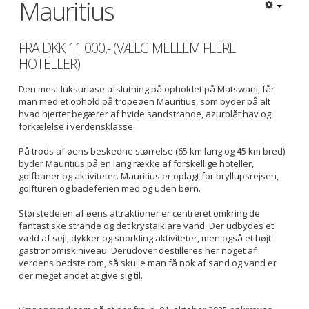
Mauritius
FRA DKK 11.000,- (VÆLG MELLEM FLERE
HOTELLER)
Den mest luksuriøse afslutning på opholdet på Matswani, får
man med et ophold på tropeøen Mauritius, som byder på alt
hvad hjertet begærer af hvide sandstrande, azurblåt hav og
forkælelse i verdensklasse.
På trods af øens beskedne størrelse (65 km lang og 45 km bred)
byder Mauritius på en lang række af forskellige hoteller,
golfbaner og aktiviteter. Mauritius er oplagt for bryllupsrejsen,
golfturen og badeferien med og uden børn.
Størstedelen af øens attraktioner er centreret omkring de
fantastiske strande og det krystalklare vand. Der udbydes et
væld af sejl, dykker og snorkling aktiviteter, men også et højt
gastronomisk niveau. Derudover destilleres her noget af
verdens bedste rom, så skulle man få nok af sand og vand er
der meget andet at give sig til.